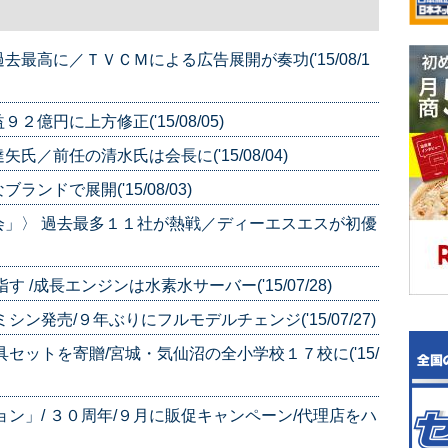
最高に／ＴＶＣＭによる広告展開が奏功('15/08/1
円に上方修正('15/08/05)
／前任の清水氏は会長に('15/08/04)
ドで展開('15/08/03)
会」〉 過去最多１１社が熱戦／ディーエスエスが初優
/成長エンジンは水素水サーバー('15/07/28)
ン発売/９年ぶりにフルモデルチェンジ('15/07/27)
セットを寄贈/宮城・気仙沼の全小学校１７校に('15/
ン」/ ３０周年/９月に販促キャンペーン/代理店をハ