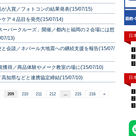
賞／フォトコンの結果発表('15/07/15)
品目を発売('15/07/14)
「スーパークルーズ」開催／都内と福岡の２会場には想
日
7/13)
会談／ネパール大地震への継続支援を報告('15/07/
1
2
3
得／商品体験やメーク教室の場に('15/07/10)
日
県などと連携協定締結('15/07/10)
1
209
210
211
212
...
215
216
»
2
3