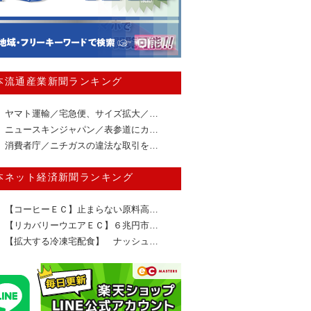
本流通産業新聞ランキング
ヤマト運輸／宅急便、サイズ拡大／…
ニュースキンジャパン／表参道にカ…
消費者庁／ニチガスの違法な取引を…
本ネット経済新聞ランキング
【コーヒーＥＣ】止まらない原料高…
【リカバリーウエアＥＣ】６兆円市…
【拡大する冷凍宅配食】 ナッシュ…