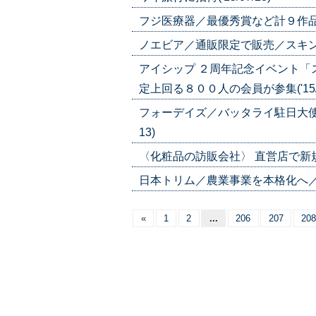
フジ医療器／最優秀賞など計９作品が入
ノエビア／通販限定で販売／スキンケア４
アイシップ ２周年記念イベント
定上回る８００人の会員が参集('15/0
フォーデイズ／バッタライ駐日大使と
13)
〈化粧品の訪販会社〉 直営店で新規獲
日本トリム／農業事業を本格化へ／高知
«
1
2
...
206
207
208