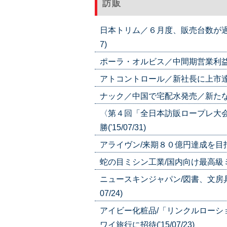
訪販
日本トリム／６月度、販売台数が過去
7)
ポーラ・オルビス／中間期営業利益９２億
アトコントロール／新社長に上市達矢氏
ナック／中国で宅配水発売／新たなブラン
〈第４回「全日本訪販ロープレ大
勝('15/07/31)
アライヴン/来期８０億円達成を目指す 
蛇の目ミシン工業/国内向け最高級ミシ
ニュースキンジャパン/図書、文房具
07/24)
アイビー化粧品/「リンクルローショ
ワイ旅行に招待('15/07/23)