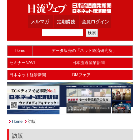
Home
データ販売の「ネット経済研究所」
セミナーNAVI
日本流通産業新聞
日本ネット経済新聞
DMフェア
Home
訪販
訪販