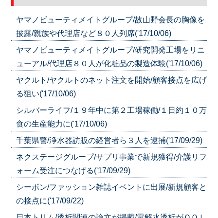
ヤマノビューティメイトグループ/故山野会長の胸像を
披露/親族や代理店など８０人列席('17/10/06)
ヤマノビューティメイトグループ/研究開発工場をリニ
ューアル/代理店８０人が化粧品の製造体験('17/10/06)
ヤクルト/ヤクルトのネット注文を開始/顧客接点を広げ
る狙い('17/10/06)
シルバーライフ/１９年中に第２工場稼働/１日約１０万
食の生産能力に('17/10/06)
千葉県警/浄水器訪販の経営者ら３人を逮捕('17/09/29)
ネクステージグループ/サプリ事業で新規獲得/介護リフ
ォーム受注につなげる('17/09/29)
シーボン/ファッション雑誌イベントに出展/新規顧客と
の接点に('17/09/22)
日本トリム/透析関連の論文が掲載/電解水透析がＱＯＬ