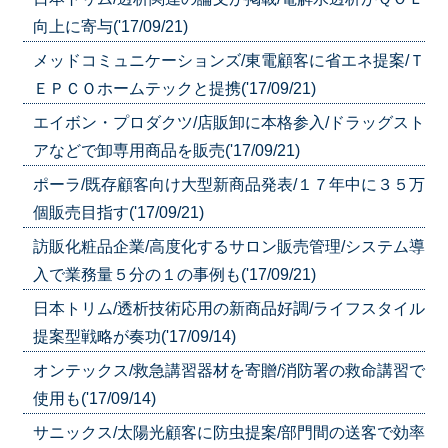
向上に寄与('17/09/21)
メッドコミュニケーションズ/東電顧客に省エネ提案/Ｔ
ＥＰＣＯホームテックと提携('17/09/21)
エイボン・プロダクツ/店販卸に本格参入/ドラッグスト
アなどで卸専用商品を販売('17/09/21)
ポーラ/既存顧客向け大型新商品発表/１７年中に３５万
個販売目指す('17/09/21)
訪販化粧品企業/高度化するサロン販売管理/システム導
入で業務量５分の１の事例も('17/09/21)
日本トリム/透析技術応用の新商品好調/ライフスタイル
提案型戦略が奏功('17/09/14)
オンテックス/救急講習器材を寄贈/消防署の救命講習で
使用も('17/09/14)
サニックス/太陽光顧客に防虫提案/部門間の送客で効率