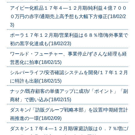
アイビー化粧品１７年４―１２月期/純利益４億７００
０万円の赤字/通期売上高予想も大幅下方修正('18/02/2
3)
ポーラ１７年１２月期/営業利益は６８％増/海外事業で
初の黒字化達成も('18/02/23)
ワールド・フューチャー、事業停止/ずさんな経理も経
営悪化に拍車('18/02/15)
シルバーライフ/安否確認システムを開発/１７年１２月
に特許も出願('18/02/15)
ナック/既存顧客の単価アップに成功/「ポイント」「副
商材」で囲い込み('18/02/15)
ダスキン/「訪販グループ戦略本部」を設置/中期経営計
画推進の一環('18/02/09)
ダスキン１７年４―１２月期/家庭訪販は０．７％増に/