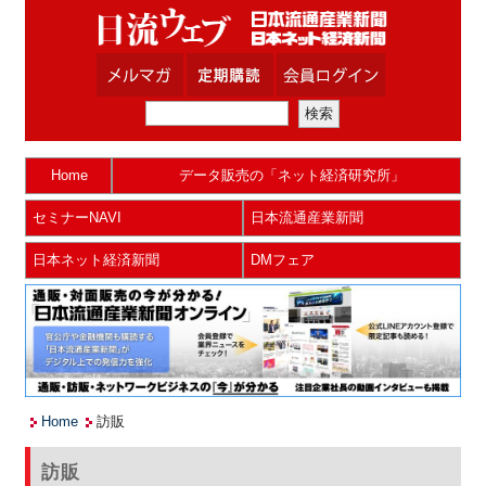
Home
データ販売の「ネット経済研究所」
セミナーNAVI
日本流通産業新聞
日本ネット経済新聞
DMフェア
Home
訪販
訪販