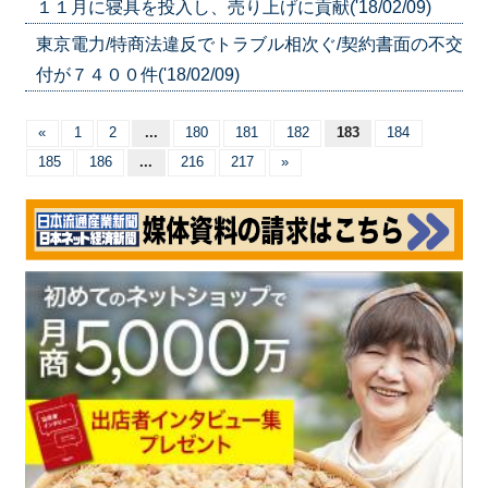
１１月に寝具を投入し、売り上げに貢献('18/02/09)
東京電力/特商法違反でトラブル相次ぐ/契約書面の不交
付が７４００件('18/02/09)
«
1
2
...
180
181
182
183
184
185
186
...
216
217
»