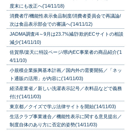
度末にも改正へ('14/11/18)
消費者庁/機能性表示食品制度/消費者委員会で再議論/
次は食品表示部会での審議へ('14/11/12)
JADMA調査/4～9月は23.7%減/詐欺的ECサイトの相談
減少('14/11/10)
佐賀県/楽天に特設ページ/県内EC事業者の商品紹介('1
4/11/10)
小規模企業振興基本計画／国内外の需要開拓／「ネッ
ト通販の活用」が内容に('14/11/03)
経済産業省／新しい洗濯表示記号／衣料品などで義務
付け('14/11/03)
東京都／クイズで学ぶ法律サイトを開始('14/11/03)
生活クラブ事業連合／機能性表示に関する意見提出／
制度自体のあり方に否定的姿勢('14/11/03)