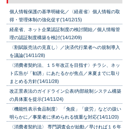
個人情報保護の基準明確化／〈経産省〉個人情報の取
得・管理体制の強化促す('14/12/15)
経産省、ネット企業認証制度の検討開始／個人情報管
理の認証制度構築を検討('14/12/09)
〈割賦販売法の見直し〉／決済代行業者への規制導入
を議論('14/11/28)
〈消費者契約法、１５年改正を目指す〉チラシ、ネッ
ト広告が「勧誘」にあたるかが焦点／来夏までに取り
まとめる方針('14/11/28)
改正景表法のガイドライン公表/内部統制システム構築
の具体案を提示('14/11/24)
〈機能性表示食品制度〉 「免疫」「疲労」などの扱い
明らかに／事業者に求められる慎重な対応('14/11/20)
〈消費者契約法〉 専門調査会が始動／早ければ１６年