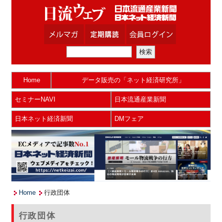
Home
データ販売の「ネット経済研究所」
セミナーNAVI
日本流通産業新聞
日本ネット経済新聞
DMフェア
Home
行政団体
行政団体