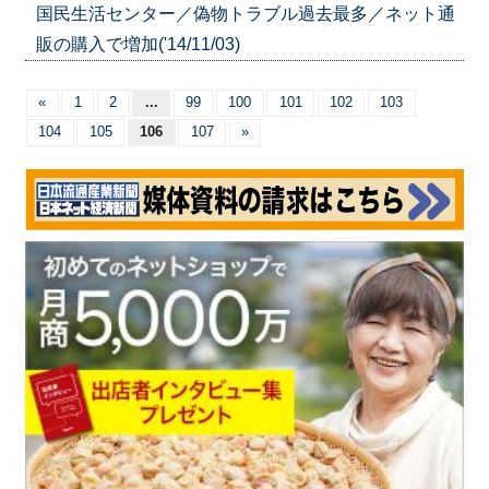
国民生活センター／偽物トラブル過去最多／ネット通
販の購入で増加('14/11/03)
«
1
2
...
99
100
101
102
103
104
105
106
107
»